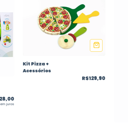
Kit Pizza +
Acessórios
R$129,90
28,00
em juros