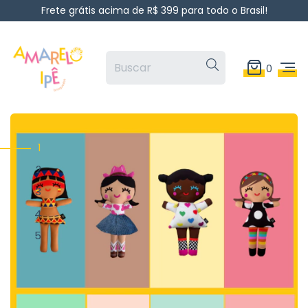
Frete grátis acima de R$ 399 para todo o Brasil!
0
1
2
3
4
5