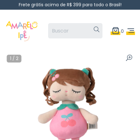
Frete grátis acima de R$ 399 para todo o Brasil!
0
1
/
2