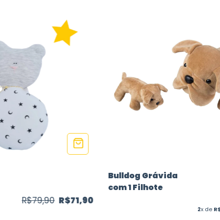
Bulldog Grávida
com 1 Filhote
R$79,90
R$71,90
2
x de
R