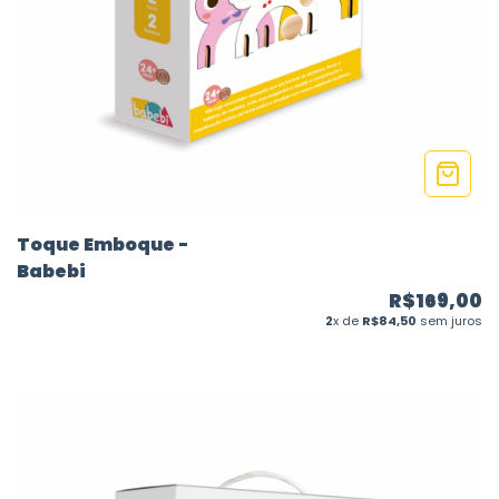
Toque Emboque -
Babebi
R$169,00
2
x de
R$84,50
sem juros