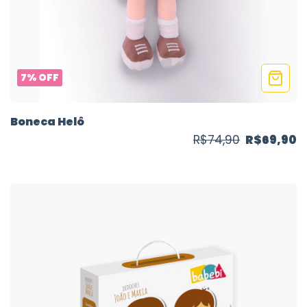
7
%
OFF
Boneca Helô
R$74,90
R$69,90