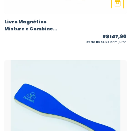
Livro Magnético
Misture e Combine
Animais Fofos - 80
R$147,90
peças - Janod
2
x de
R$73,95
sem juros