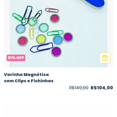
31
%
OFF
Varinha Magnética
com Clips e Fichinhas
R$149,90
R$104,00