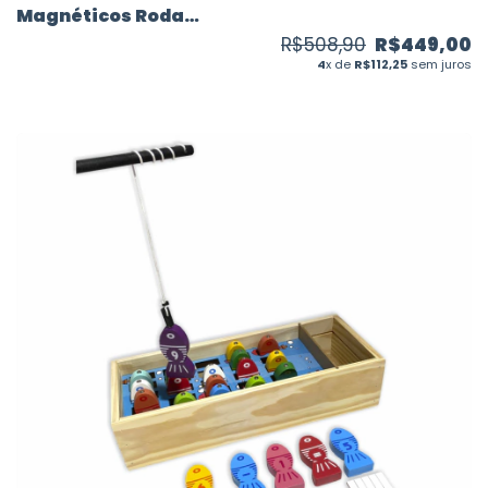
Magnéticos Roda
Gigante 58 peças
R$508,90
R$449,00
4
x de
R$112,25
sem juros