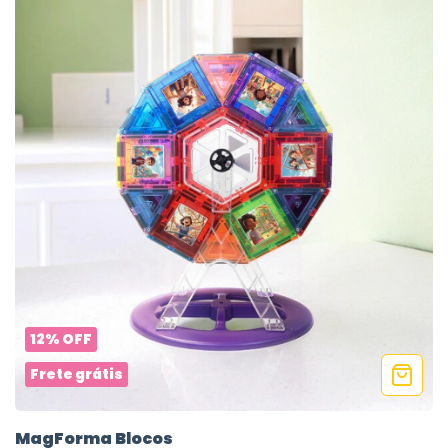
12
%
OFF
Frete grátis
MagForma Blocos