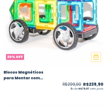
20
%
OFF
Blocos Magnéticos
para Montar com
Rodinhas - 20 peças
R$299,90
R$239,90
3
x de
R$79,97
sem juros