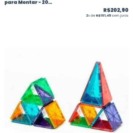
para Montar - 20
peças - Magforma
R$202,90
2
x de
R$101,45
sem juros