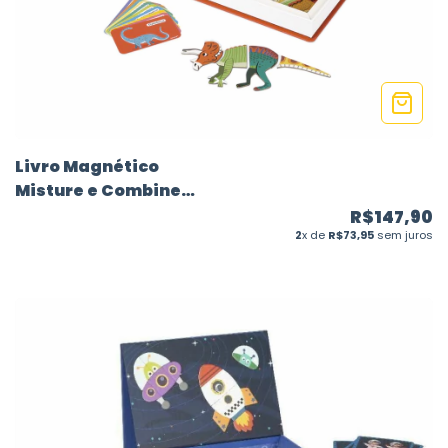
Livro Magnético
Misture e Combine
Dinossauros - 50
R$147,90
peças
2
x de
R$73,95
sem juros