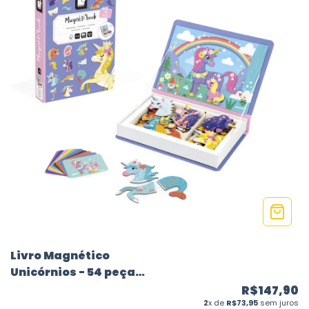
Livro Magnético
Unicórnios - 54 peças
- Janod
R$147,90
2
x de
R$73,95
sem juros