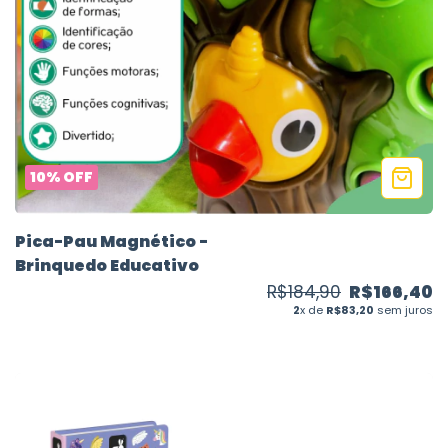
10
%
OFF
Pica-Pau Magnético -
Brinquedo Educativo
R$184,90
R$166,40
2
x de
R$83,20
sem juros