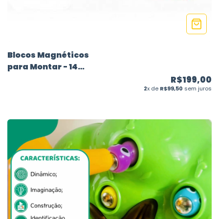
Blocos Magnéticos
para Montar - 14
peças - Magforma
R$199,00
2
x de
R$99,50
sem juros