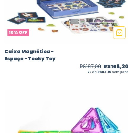
10
%
OFF
Caixa Magnética -
Espaço - Tooky Toy
R$187,00
R$168,30
2
x de
R$84,15
sem juros