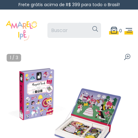
Frete grátis acima de R$ 399 para todo o Brasil!
0
1
/
3