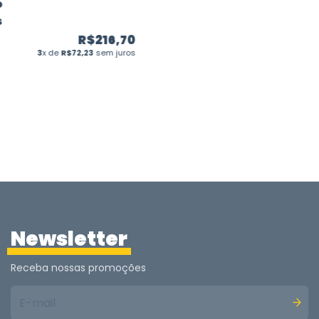
o
s
R$216,70
3
x de
R$72,23
sem juros
Newsletter
Receba nossas promoções