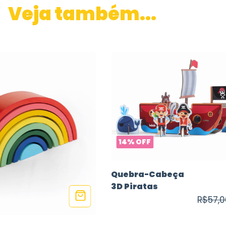
Veja também...
14
%
OFF
Quebra-Cabeça
3D Piratas
R$57,