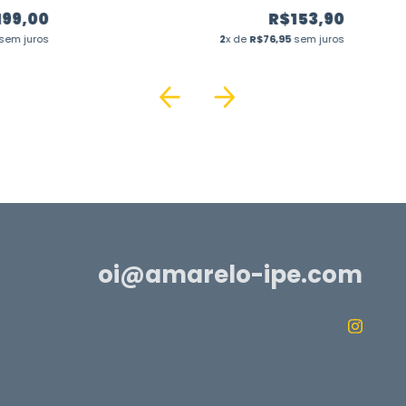
Cid
199,00
R$153,90
sem juros
2
x de
R$76,95
sem juros
oi@amarelo-ipe.com