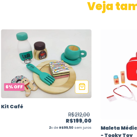
Veja ta
6
%
OFF
Kit Café
R$212,00
R$199,00
Maleta Médi
2
x de
R$99,50
sem juros
- Tooky Toy