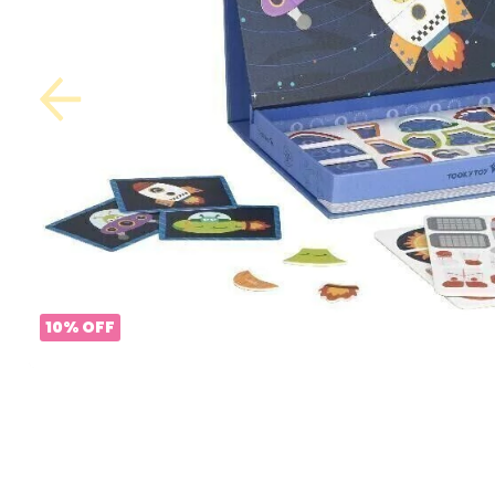
10
%
OFF