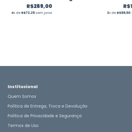
para Montar -
R$289,00
R$
14 peças -
4
x de
R$72,25
sem juros
2
x de
R$99,50
Magforma
Institucional
Quem Somos
Política de Entrega, Troca e Devolução
Política de Privacidade e Segurança
Termos de Uso