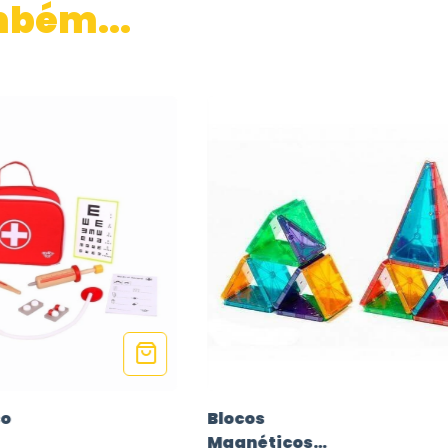
mbém...
co
Blocos
Magnéticos