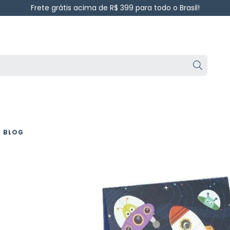
Frete grátis acima de R$ 399 para todo o Brasil!
BLOG