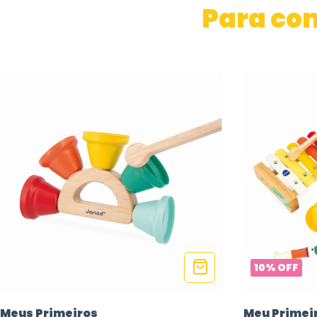
Para co
10
%
OFF
Meus Primeiros
Meu Primei