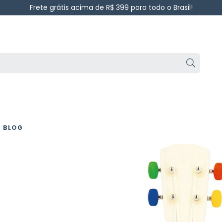
Frete grátis acima de R$ 399 para todo o Brasil!
BLOG