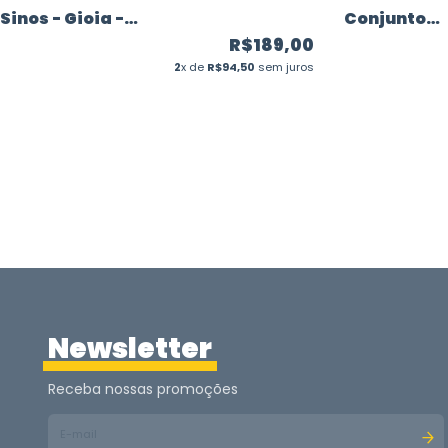
Sinos - Gioia -
Conjunto
Janod
Musical - Gi
R$189,00
Janod
2
x de
R$94,50
sem juros
Newsletter
Receba nossas promoções