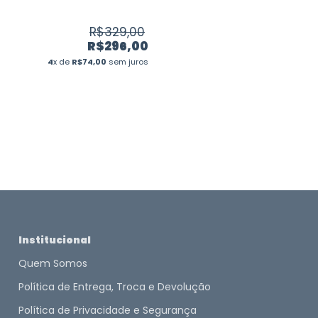
oia -
R$329,00
R$296,00
4
x de
R$74,00
sem juros
Institucional
Quem Somos
Política de Entrega, Troca e Devolução
Política de Privacidade e Segurança