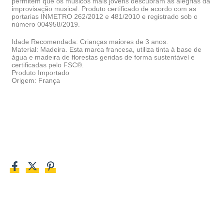
permitem que os músicos mais jovens descubram as alegrias da
improvisação musical. Produto certificado de acordo com as
portarias INMETRO 262/2012 e 481/2010 e registrado sob o
número 004958/2019.
Idade Recomendada: Crianças maiores de 3 anos.
Material: Madeira. Esta marca francesa, utiliza tinta à base de
água e madeira de florestas geridas de forma sustentável e
certificadas pelo FSC®.
Produto Importado
Origem: França