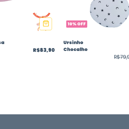
10
%
OFF
sa
Ursinho
Chocalho
R$83,90
R$79,