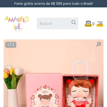
Frete grátis acima de R$ 399 para todo o Brasil!
0
1
/
2