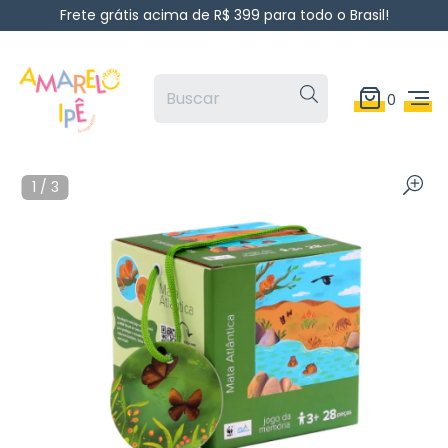
Frete grátis acima de R$ 399 para todo o Brasil!
0
1
/
3