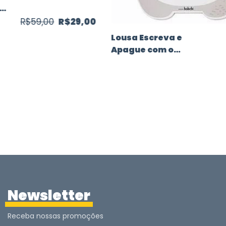
ar
R$59,00
R$29,00
Lousa Escreva e
Apague com o
Ursinho
Newsletter
Receba nossas promoções