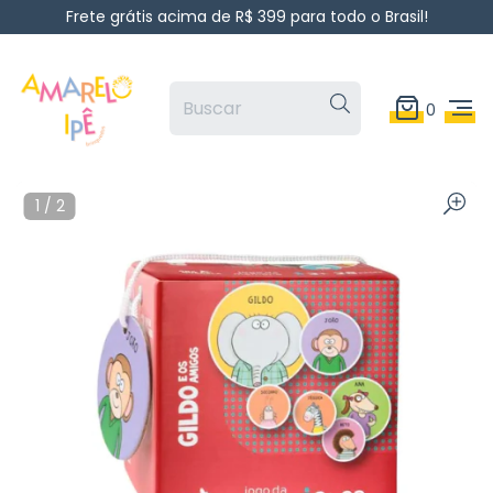
Frete grátis acima de R$ 399 para todo o Brasil!
0
1
/
2