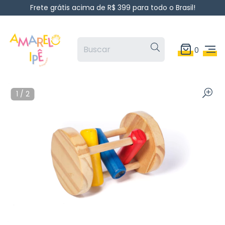
Frete grátis acima de R$ 399 para todo o Brasil!
0
1
/
2