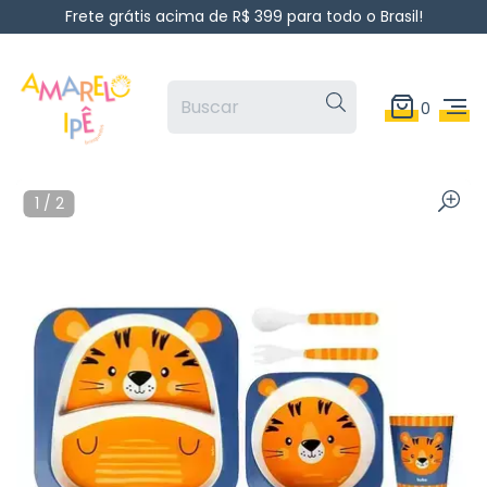
Frete grátis acima de R$ 399 para todo o Brasil!
0
1
/
2