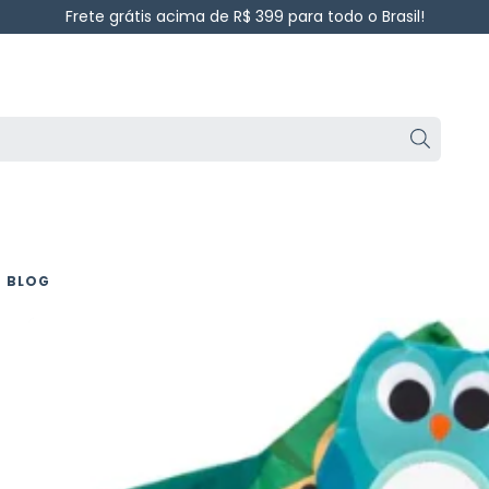
Frete grátis acima de R$ 399 para todo o Brasil!
BLOG