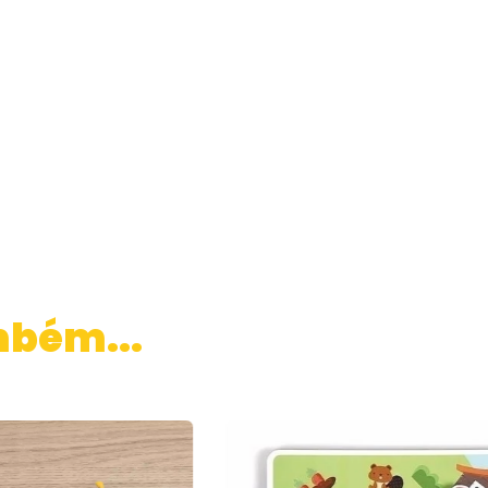
mbém...