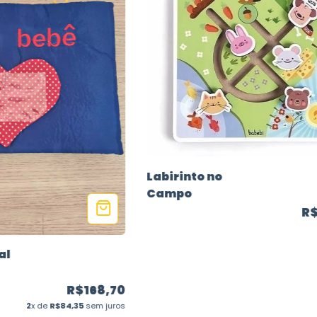
Labirinto no
Campo
R
al
R$168,70
2
x de
R$84,35
sem juros