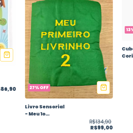
13
Cub
Cor
27
%
OFF
$86,90
Livro Sensorial
- Meu 1o
Livrinho
R$134,90
R$99,00