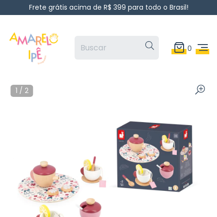
Frete grátis acima de R$ 399 para todo o Brasil!
0
1
/
2