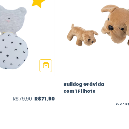
Bulldog Grávida
com 1 Filhote
R$79,90
R$71,90
2
x de
R