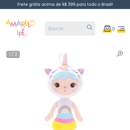
Frete grátis acima de R$ 399 para todo o Brasil!
0
1
/
2