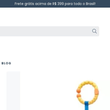
Frete grátis acima de R$ 399 para todo o Brasil!
BLOG