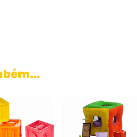
mbém...