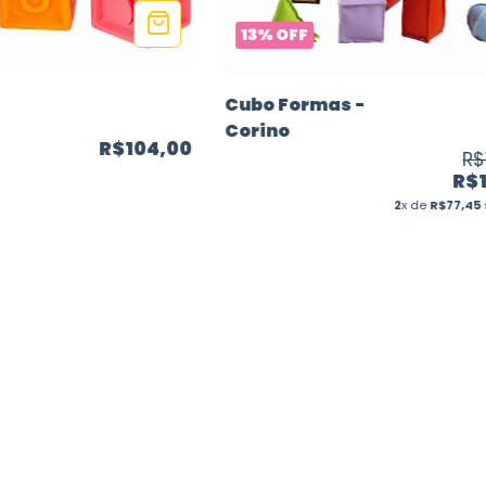
13
%
OFF
Cubo Formas -
Corino
R$104,00
R$
R$
2
x de
R$77,45