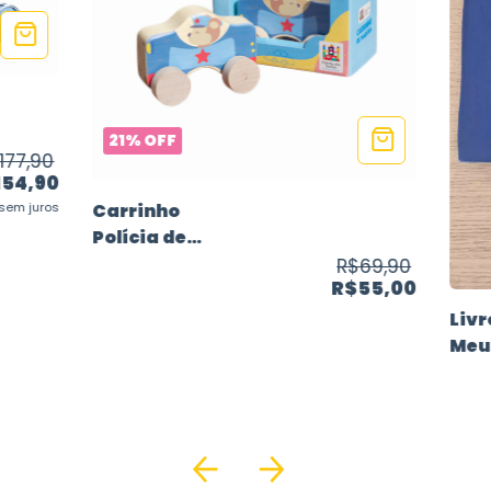
21
%
OFF
177,90
154,90
sem juros
Carrinho
Polícia de
Madeira
R$69,90
R$55,00
Livr
Meu