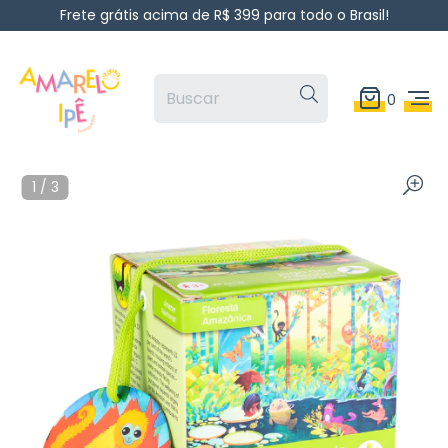
Frete grátis acima de R$ 399 para todo o Brasil!
0
1
/
3