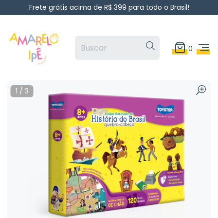
Frete grátis acima de R$ 399 para todo o Brasil!
0
1
/
3