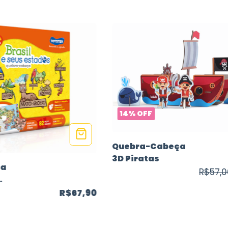
14
%
OFF
Quebra-Cabeça
3D Piratas
ça
R$57,
R$67,90