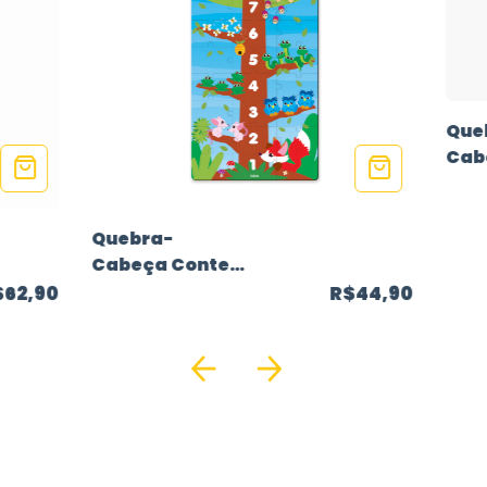
Que
Cab
Ani
Filh
Quebra-
Cabeça Conte
até 10
$62,90
R$44,90