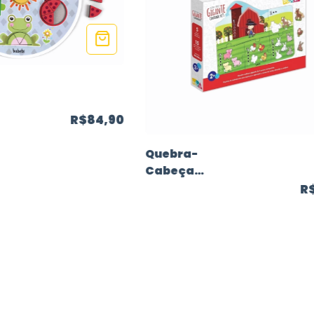
-
R$84,90
Quebra-
Cabeça
Gigante
R
Contando até 5