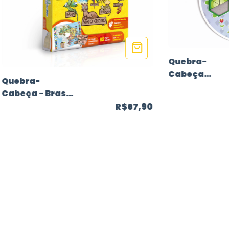
Quebra-
Cabeça
Quebra-
Progressivo 
Cabeça - Brasil
Jardim
e seus Estados
R$67,90