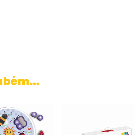
mbém...