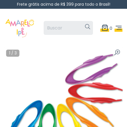
Frete grátis acima de R$ 399 para todo o Brasil!
0
1
/
3