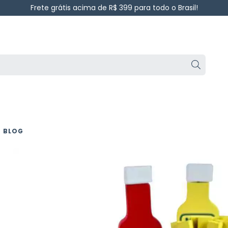
Frete grátis acima de R$ 399 para todo o Brasil!
BLOG