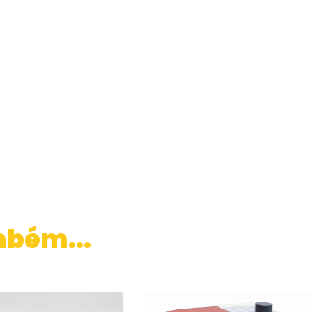
mbém...