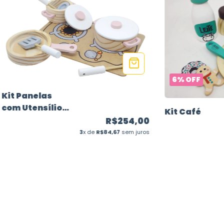
6
%
OFF
Kit Panelas
com Utensílios
Kit Café
- Branco e Rosa
R$254,00
3
x de
R$84,67
sem juros