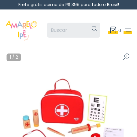
Frete grátis acima de R$ 399 para todo o Brasil!
0
1
/
2