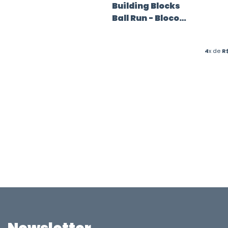
Building Blocks
Ball Run - Blocos
de Construção &
Corrida de
4
x de
R
Bolinha