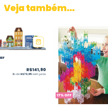
Veja também...
ar
R$141,90
2
x de
R$70,95
sem juros
17
%
OFF