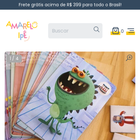
Frete grátis acima de R$ 399 para todo o Brasil!
0
1
/
4