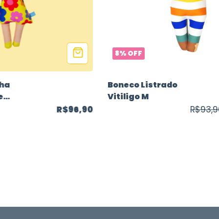
8
%
OFF
nha
Boneco Listrado
e
Vitiligo M
R$96,90
R$93,