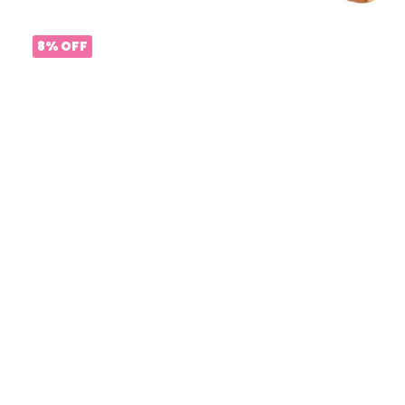
8
%
OFF