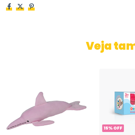
Veja ta
15
%
OFF