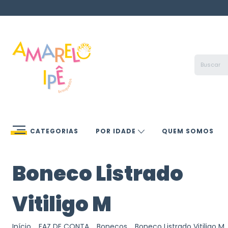
CATEGORIAS
POR IDADE
QUEM SOMOS
Boneco Listrado
Vitiligo M
Início
.
FAZ DE CONTA
.
Bonecos
.
Boneco Listrado Vitiligo M