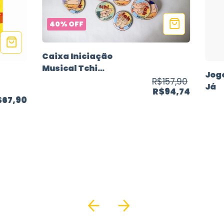
40
%
OFF
Caixa Iniciação
Musical Tchi
Jog
Tah Tum - MDF
R$157,90
Já
R$94,74
- Estudo Sons
$67,90
Grave Médio
Agudo - 20
peças