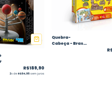
Quebra-
Cabeça - Brasil
e seus Estados
R
o
r
R$189,90
2
x de
R$94,95
sem juros