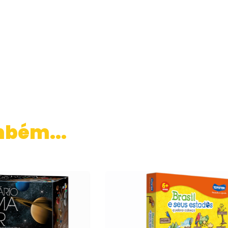
mbém...